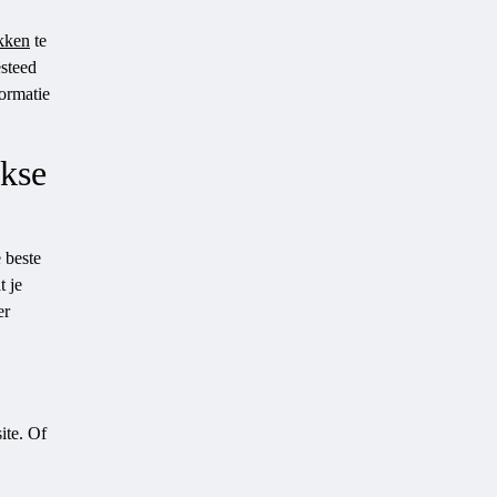
kken
te
esteed
formatie
jkse
 beste
t je
er
ite. Of