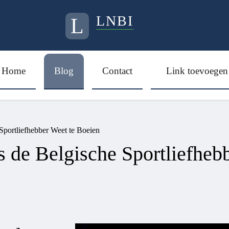
LNBI
L
Home
Blog
Contact
Link toevoegen
Sportliefhebber Weet te Boeien
 de Belgische Sportliefheb