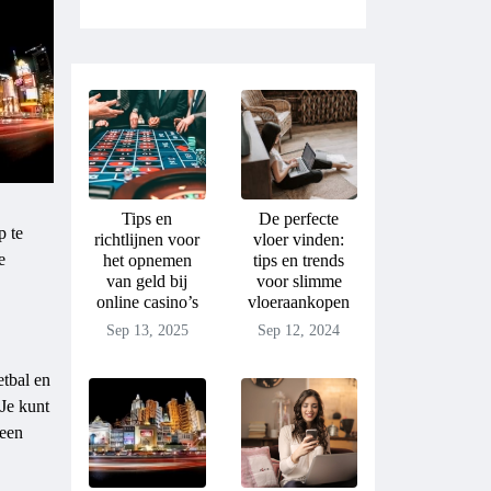
Tips en
De perfecte
p te
richtlijnen voor
vloer vinden:
e
het opnemen
tips en trends
van geld bij
voor slimme
online casino’s
vloeraankopen
Sep 13, 2025
Sep 12, 2024
etbal en
 Je kunt
 een