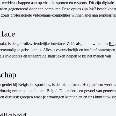
 weddenschappen aan op virtuele sporten en e-sports. Dit zijn digitale
rden gegenereerd door een computer. Deze opties zijn 24/7 beschikbaar
s zoals professionele videogame-competities winnen snel aan popularite
rface
t, is de gebruiksvriendelijke interface. Zelfs als je nieuw bent in
Belg
eenvoudig te gebruiken is. Alles is overzichtelijk en intuïtief ontworpen
ls live scores en uitgebreide statistieken helpen je bij het maken van
schap
niet bij Belgische sportfans, is de lokale focus. Het platform werkt
egelmatig evenementen binnen België. Dit creëert een gevoel van gemee
n discussiegroepen waar je ervaringen kunt delen en tips kunt uitwiss
iligheid