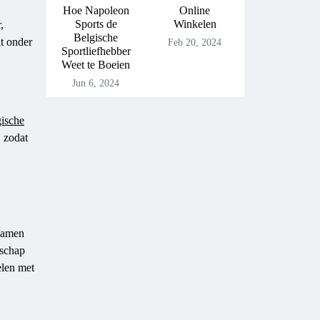
Hoe Napoleon
Online
Sports de
Winkelen
,
Belgische
it onder
Feb 20, 2024
Sportliefhebber
Weet te Boeien
Jun 6, 2024
ische
, zodat
 samen
nschap
elen met