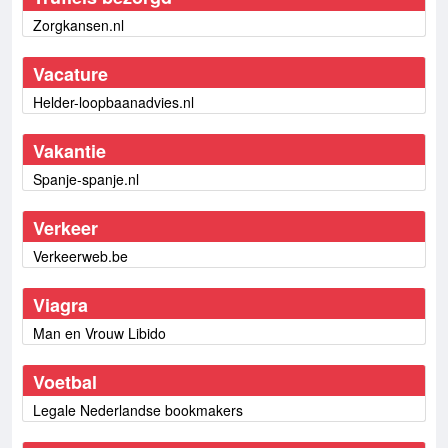
Zorgkansen.nl
Vacature
Helder-loopbaanadvies.nl
Vakantie
Spanje-spanje.nl
Verkeer
Verkeerweb.be
Viagra
Man en Vrouw Libido
Voetbal
Legale Nederlandse bookmakers