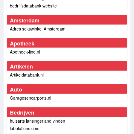
bedrijfsdatabank website
Amsterdam
Adres sekswinkel Amsterdam
Apotheek
Apotheek-linq.nl
Artikelen
Artikeldatabank.nl
Auto
Garagesencarports.nl
Bedrijven
huisarts lansingerland vinden
labolutions.com