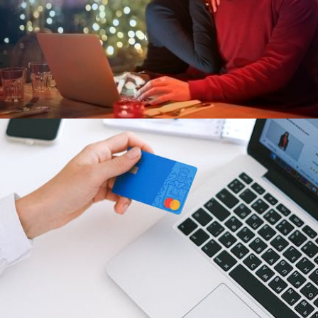
De Toekomst en Waarde van Online Winkelen
De voordelen van online winkelen