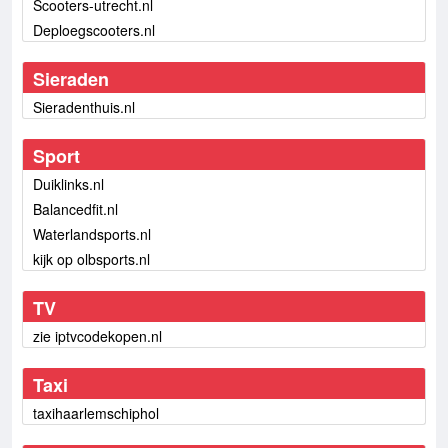
Scooters-utrecht.nl
Deploegscooters.nl
Sieraden
Sieradenthuis.nl
Sport
Duiklinks.nl
Balancedfit.nl
Waterlandsports.nl
kijk op olbsports.nl
TV
zie iptvcodekopen.nl
Taxi
taxihaarlemschiphol