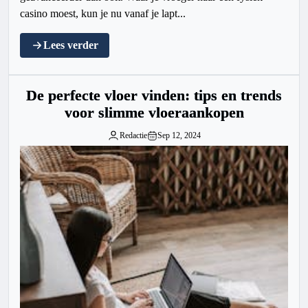
casino moest, kun je nu vanaf je lapt...
Lees verder
De perfecte vloer vinden: tips en trends
voor slimme vloeraankopen
Redactie
Sep 12, 2024