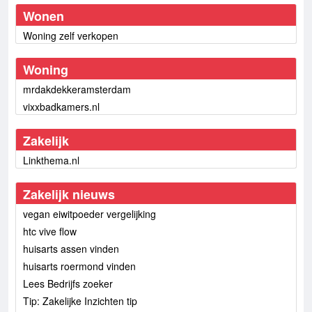
Wonen
Woning zelf verkopen
Woning
mrdakdekkeramsterdam
vixxbadkamers.nl
Zakelijk
Linkthema.nl
Zakelijk nieuws
vegan eiwitpoeder vergelijking
htc vive flow
huisarts assen vinden
huisarts roermond vinden
Lees Bedrijfs zoeker
Tip: Zakelijke Inzichten tip