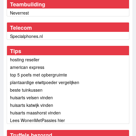
Teambuilding
Neverrest
Telecom
Specialphones.nl
Tips
hosting reseller
american express
top 5 poefs met opbergruimte
plantaardige eiwitpoeder vergelijken
beste tuinkussen
huisarts velsen vinden
huisarts katwijk vinden
huisarts maashorst vinden
Lees WonenMetPassies hier
Truffels bezorgd