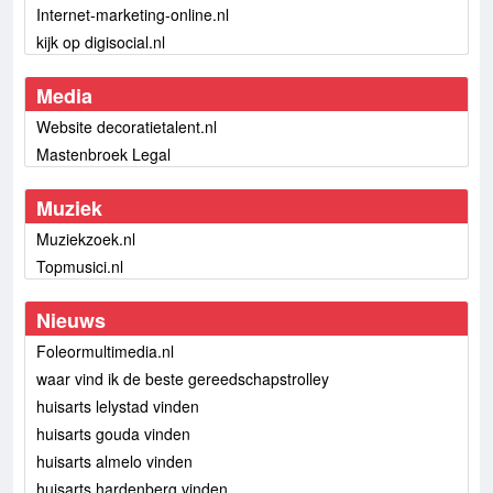
Internet-marketing-online.nl
kijk op digisocial.nl
Media
Website decoratietalent.nl
Mastenbroek Legal
Muziek
Muziekzoek.nl
Topmusici.nl
Nieuws
Foleormultimedia.nl
waar vind ik de beste gereedschapstrolley
huisarts lelystad vinden
huisarts gouda vinden
huisarts almelo vinden
huisarts hardenberg vinden