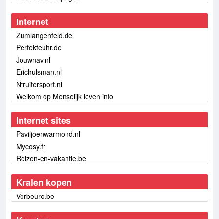
Internet
Zumlangenfeld.de
Perfekteuhr.de
Jouwnav.nl
Erichulsman.nl
Ntruitersport.nl
Welkom op Menselijk leven info
Internet sites
Paviljoenwarmond.nl
Mycosy.fr
Reizen-en-vakantie.be
Kralen kopen
Verbeure.be