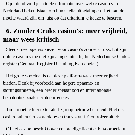
Op lnbi.nl vind je actuele informatie over welke casino’s in
Nederland bekendstaan om hun snelle uitbetalingen. Het kan de
moeite waard zijn om juist op dat criterium je keuze te baseren.
6. Zonder Cruks casino’s: meer vrijheid,
maar wees kritisch
Steeds meer spelers kiezen voor casino’s zonder Cruks. Dit zijn
online casino’s die niet zijn aangesloten bij het Nederlandse Cruks-
register (Centraal Register Uitsluiting Kansspelen).
Het grote voordeel is dat deze platforms vaak meer vrijheid
bieden. Denk bijvoorbeeld aan hogere opname- en
stortingslimieten, een breder spelaanbod en internationale
betaalopties zoals cryptocurrencies.
Toch moet je hier extra alert zijn op betrouwbaarheid. Niet elk
casino buiten Cruks werkt even transparant. Controleer altijd:
Of het casino beschikt over een geldige licentie, bijvoorbeeld uit