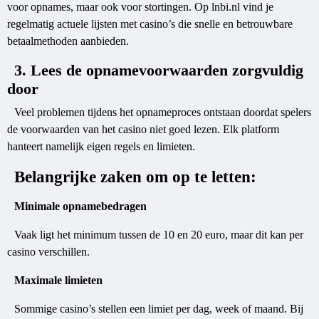
voor opnames, maar ook voor stortingen. Op lnbi.nl vind je
regelmatig actuele lijsten met casino’s die snelle en betrouwbare
betaalmethoden aanbieden.
3. Lees de opnamevoorwaarden zorgvuldig
door
Veel problemen tijdens het opnameproces ontstaan doordat spelers
de voorwaarden van het casino niet goed lezen. Elk platform
hanteert namelijk eigen regels en limieten.
Belangrijke zaken om op te letten:
Minimale opnamebedragen
Vaak ligt het minimum tussen de 10 en 20 euro, maar dit kan per
casino verschillen.
Maximale limieten
Sommige casino’s stellen een limiet per dag, week of maand. Bij