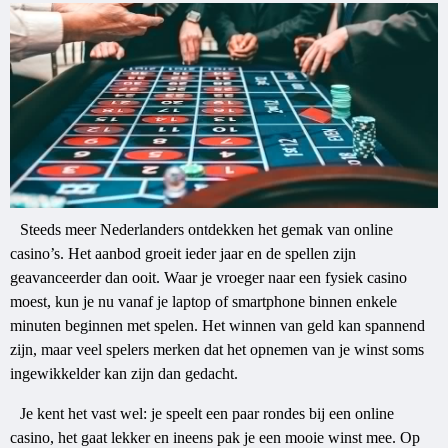
Steeds meer Nederlanders ontdekken het gemak van online
casino’s. Het aanbod groeit ieder jaar en de spellen zijn
geavanceerder dan ooit. Waar je vroeger naar een fysiek casino
moest, kun je nu vanaf je laptop of smartphone binnen enkele
minuten beginnen met spelen. Het winnen van geld kan spannend
zijn, maar veel spelers merken dat het opnemen van je winst soms
ingewikkelder kan zijn dan gedacht.
Je kent het vast wel: je speelt een paar rondes bij een online
casino, het gaat lekker en ineens pak je een mooie winst mee. Op