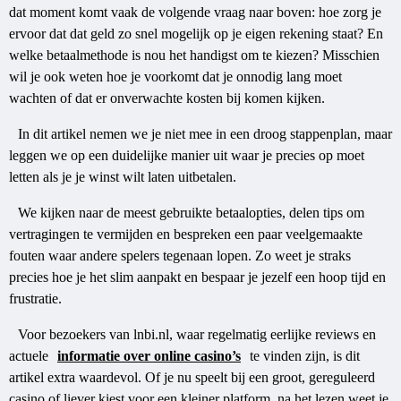
dat moment komt vaak de volgende vraag naar boven: hoe zorg je
ervoor dat dat geld zo snel mogelijk op je eigen rekening staat? En
welke betaalmethode is nou het handigst om te kiezen? Misschien
wil je ook weten hoe je voorkomt dat je onnodig lang moet
wachten of dat er onverwachte kosten bij komen kijken.
In dit artikel nemen we je niet mee in een droog stappenplan, maar
leggen we op een duidelijke manier uit waar je precies op moet
letten als je je winst wilt laten uitbetalen.
We kijken naar de meest gebruikte betaalopties, delen tips om
vertragingen te vermijden en bespreken een paar veelgemaakte
fouten waar andere spelers tegenaan lopen. Zo weet je straks
precies hoe je het slim aanpakt en bespaar je jezelf een hoop tijd en
frustratie.
Voor bezoekers van lnbi.nl, waar regelmatig eerlijke reviews en
actuele
informatie over online casino’s
te vinden zijn, is dit
artikel extra waardevol. Of je nu speelt bij een groot, gereguleerd
casino of liever kiest voor een kleiner platform, na het lezen weet je