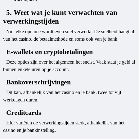
5. Weet wat je kunt verwachten van
verwerkingstijden
Niet elke opname wordt even snel verwerkt. De snelheid hangt af
van het casino, de betaalmethode en soms ook van je bank.
E-wallets en cryptobetalingen
Deze opties zijn over het algemeen het snelst. Vaak staat je geld al
binnen enkele uren op je account.
Bankoverschrijvingen
Dit kan, afhankelijk van het casino en je bank, twee tot vijf
werkdagen duren.
Creditcards
Hier variëren de verwerkingstijden sterk, afhankelijk van het
casino en je bankinstelling.