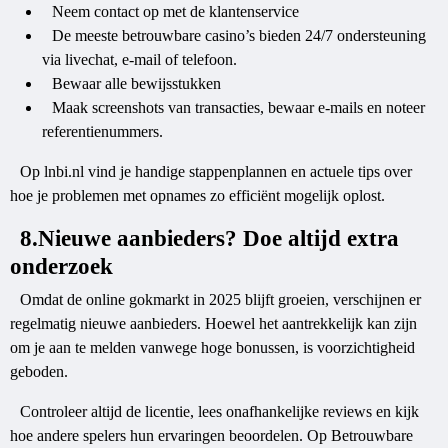
Neem contact op met de klantenservice
De meeste betrouwbare casino’s bieden 24/7 ondersteuning
via livechat, e-mail of telefoon.
Bewaar alle bewijsstukken
Maak screenshots van transacties, bewaar e-mails en noteer
referentienummers.
Op lnbi.nl vind je handige stappenplannen en actuele tips over
hoe je problemen met opnames zo efficiënt mogelijk oplost.
8.
Nieuwe aanbieders? Doe altijd extra
onderzoek
Omdat de online gokmarkt in 2025 blijft groeien, verschijnen er
regelmatig nieuwe aanbieders. Hoewel het aantrekkelijk kan zijn
om je aan te melden vanwege hoge bonussen, is voorzichtigheid
geboden.
Controleer altijd de licentie, lees onafhankelijke reviews en kijk
hoe andere spelers hun ervaringen beoordelen. Op Betrouwbare