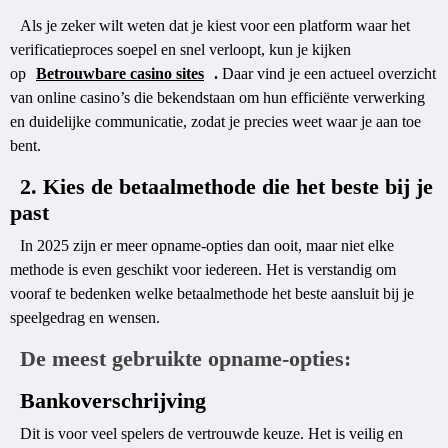
Als je zeker wilt weten dat je kiest voor een platform waar het
verificatieproces soepel en snel verloopt, kun je kijken
op
Betrouwbare casino sites
.
Daar vind je een actueel overzicht
van online casino’s die bekendstaan om hun efficiënte verwerking
en duidelijke communicatie, zodat je precies weet waar je aan toe
bent.
2. Kies de betaalmethode die het beste bij je
past
In 2025 zijn er meer opname-opties dan ooit, maar niet elke
methode is even geschikt voor iedereen. Het is verstandig om
vooraf te bedenken welke betaalmethode het beste aansluit bij je
speelgedrag en wensen.
De meest gebruikte opname-opties:
Bankoverschrijving
Dit is voor veel spelers de vertrouwde keuze. Het is veilig en