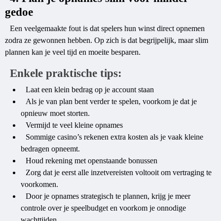
gedoe
Een veelgemaakte fout is dat spelers hun winst direct opnemen
zodra ze gewonnen hebben. Op zich is dat begrijpelijk, maar slim
plannen kan je veel tijd en moeite besparen.
Enkele praktische tips:
Laat een klein bedrag op je account staan
Als je van plan bent verder te spelen, voorkom je dat je
opnieuw moet storten.
Vermijd te veel kleine opnames
Sommige casino’s rekenen extra kosten als je vaak kleine
bedragen opneemt.
Houd rekening met openstaande bonussen
Zorg dat je eerst alle inzetvereisten voltooit om vertraging te
voorkomen.
Door je opnames strategisch te plannen, krijg je meer
controle over je speelbudget en voorkom je onnodige
wachttijden.